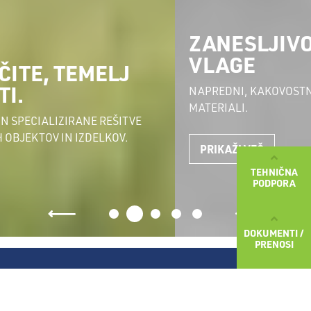
ZANESLJIVO BREZ VODE 
VLAGE
J
NAPREDNI, KAKOVOSTNI IN TRAJNI HIDROIZOLA
MATERIALI.
ITVE
.
PRIKAŽI VEČ
TEHNIČNA
PODPORA
DOKUMENTI /
PRENOSI
Novice