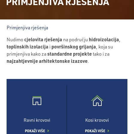
PRIMJENJIVA RJEŠENJA
Primjenjiva rješenja
cjelovita rješenja
hidroizolacija
Nudimo
na području
,
toplinskih izolacija
površinskog grijanja
i
, koja su
standardne projekte
primjenjiva kako za
tako i za
najzahtjevnije arhitektonske izazove
.
Ravni krovovi
Kosi krovovi
POKAŽI VIŠE
POKAŽI VIŠE