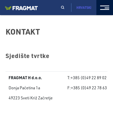
HRVATSKI
KONTAKT
Sjedište tvrtke
FRAGMAT H d.o.o.
T:+385 (0)49 22 89 02
Donja Pačetina 1a
F:+385 (0)49 22 78 63
49223 Sveti Križ Začretje