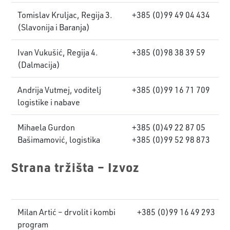
Tomislav Kruljac, Regija 3.
+385 (0)99 49 04 434
(Slavonija i Baranja)
Ivan Vukušić, Regija 4.
+385 (0)98 38 39 59
(Dalmacija)
Andrija Vutmej, voditelj
+385 (0)99 16 71 709
logistike i nabave
Mihaela Gurdon
+385 (0)49 22 87 05
Bašimamović, logistika
+385 (0)99 52 98 873
Strana tržišta – Izvoz
Milan Artić – drvolit i kombi
+385 (0)99 16 49 293
program