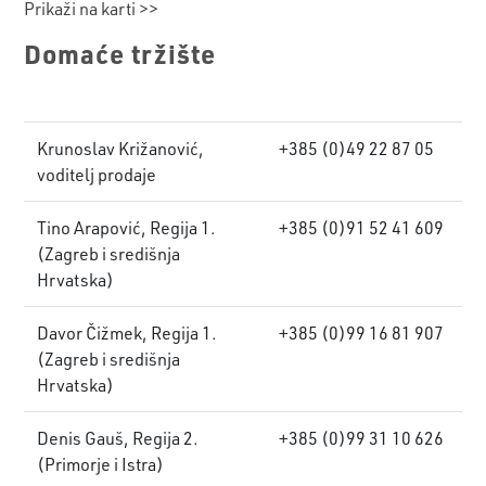
Prikaži na karti >>
Domaće tržište
Krunoslav Križanović,
+385 (0)49 22 87 05
voditelj prodaje
Tino Arapović, Regija 1.
+385 (0)91 52 41 609
(Zagreb i središnja
Hrvatska)
Davor Čižmek, Regija 1.
+385 (0)99 16 81 907
(Zagreb i središnja
Hrvatska)
Denis Gauš, Regija 2.
+385 (0)99 31 10 626
(Primorje i Istra)