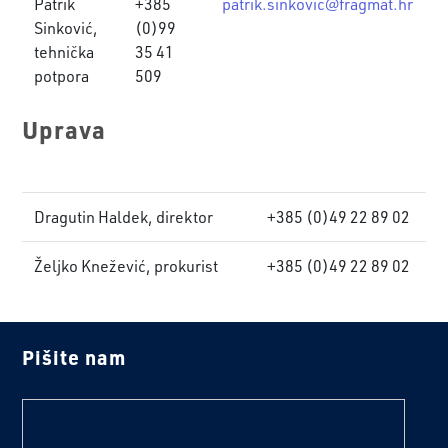
Patrik
+385
patrik.sinkovic@fragmat.hr
Sinković,
(0)99
tehnička
35 41
potpora
509
Uprava
Dragutin Haldek, direktor
+385 (0)49 22 89 02
Željko Knežević, prokurist
+385 (0)49 22 89 02
Pišite nam
text