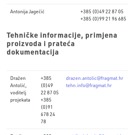
Antonija Jagečić
+385 (0)49 22 87 05
+385 (0)99 21 96 685
Tehničke informacije, primjena
proizvoda i prateća
dokumentacija
Dražen
+385
drazen.antolic@fragmat.hr
Antolić,
(0)49
tehn.info@fragmat.hr
voditelj
22 87 05
projekata
+385
(0)91
678 24
78