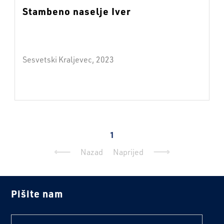
Stambeno naselje Iver
Sesvetski Kraljevec, 2023
1
Nazad
Naprijed
Pišite nam
text