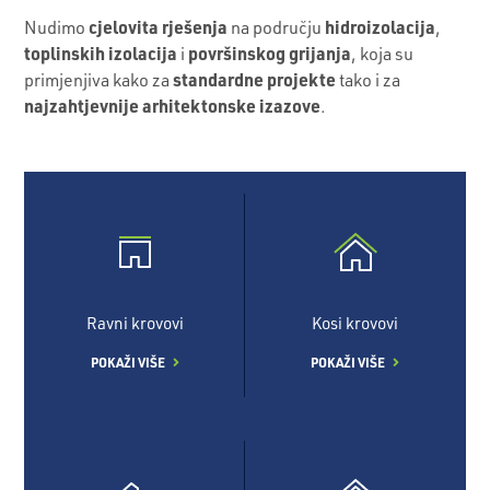
cjelovita rješenja
hidroizolacija
Nudimo
na području
,
toplinskih izolacija
površinskog grijanja
i
, koja su
standardne projekte
primjenjiva kako za
tako i za
najzahtjevnije arhitektonske izazove
.
Ravni krovovi
Kosi krovovi
POKAŽI VIŠE
POKAŽI VIŠE