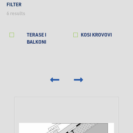
FILTER
6
results
TERASE I
KOSI KROVOVI
BALKONI
‹
›