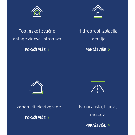
Toplinske i zvučne
Hidroproof izolacija
obloge zidova i stropova
temelja
POKAŽI VIŠE
POKAŽI VIŠE
Parkirališta, trgovi,
Ukopani dijelovi zgrade
mostovi
POKAŽI VIŠE
POKAŽI VIŠE