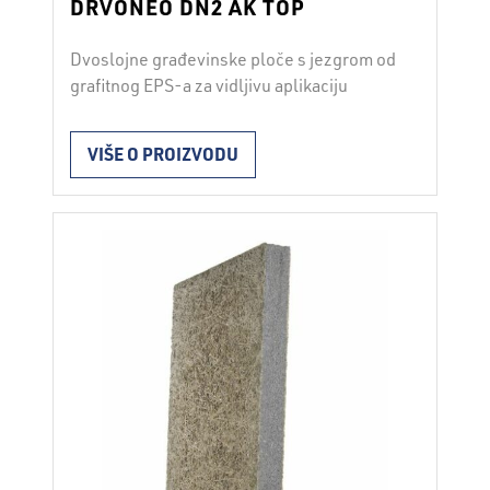
DRVONEO DN2 AK TOP
Dvoslojne građevinske ploče s jezgrom od
grafitnog EPS-a za vidljivu aplikaciju
Lagana dvoslojna građevinska ploča
izrađena od EPS-a s dodatkom grafita i
VIŠE O PROIZVODU
mineralizirane drvne vune (WW) koja je s
cementnim vezivom i dodacima povezana
u kompaktnu cjelinu. S postupkom
mineralizacije znatno je povećana reakcija
na požar drvne vune. Zbog porozne
unutarnje strukture i reljefne površine …
Continued