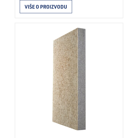
poboljšanom izolacijom vrste NEO SUPER
VIŠE O PROIZVODU
i jednog sloja mineralizirane drvne vune;
cementno vezivo i dodaci vežu drvnu vunu
i jezgru u kompaktnu cjelinu. Površina
osigurava visoku mehaničku otpornost
ploče i iznimnu prionjivost žbuke i ljepila.
Svojstva Visoka izolacijska …
Continued