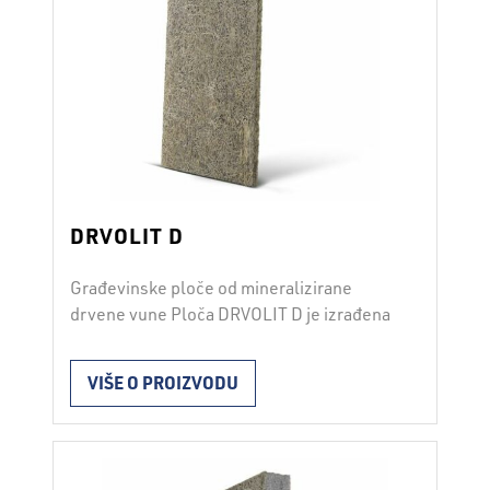
DRVOLIT D
Građevinske ploče od mineralizirane
drvene vune Ploča DRVOLIT D je izrađena
od mineralizirane drvene vune koja je
cementnim vezivom i dodacima povezana
VIŠE O PROIZVODU
u kompaktnu cjelinu. Postupkom
mineralizacije požarna otpornost drvene
vune značajno se povećava. Zbog porozne
unutarnje strukture i oblika površine