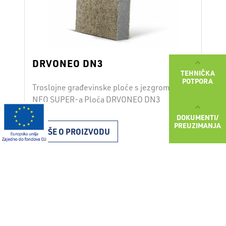
DRVONEO DN3
TEHNIČKA
POTPORA
Troslojne građevinske ploče s jezgrom od
NEO SUPER-a Ploča DRVONEO DN3
izrađena je od ekspandiranog polistirena s
DOKUMENTI/
poboljšanom izolacijom vrste NEO SUPER
PREUZIMANJA
VIŠE O PROIZVODU
i dva sloja mineralizirane drvene vune;
cementno vezivo i dodaci vežu drvenu
vunu i jezgru u kompaktnu cjelinu.
Površina osigurava visoku mehaničku
otpornost ploče i iznimnu prionjivost
žbuke i ljepila. Svojstva izvanredna
izolativnost …
Continued