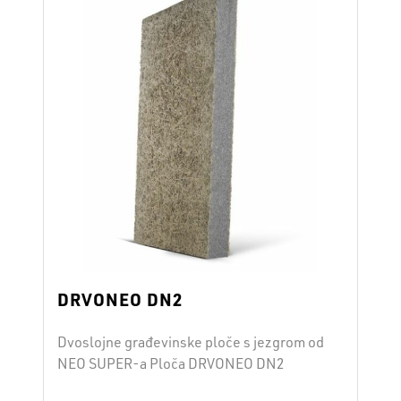
odličan je izolator u sustavima zaštite od
buke. Svojstva toplinska provodljivost: λ =
0,074 …
Continued
DRVONEO DN2
Dvoslojne građevinske ploče s jezgrom od
NEO SUPER-a Ploča DRVONEO DN2
izrađena je od ekspandiranog polistirena s