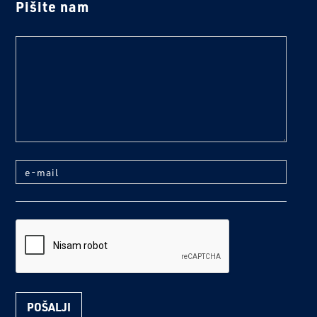
Pišite nam
text
e-mail
reCaptcha