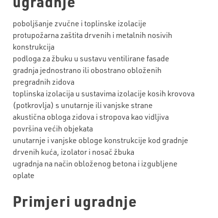
ugradnje
poboljšanje zvučne i toplinske izolacije
protupožarna zaštita drvenih i metalnih nosivih
konstrukcija
podloga za žbuku u sustavu ventilirane fasade
gradnja jednostrano ili obostrano obloženih
pregradnih zidova
toplinska izolacija u sustavima izolacije kosih krovova
(potkrovlja) s unutarnje ili vanjske strane
akustična obloga zidova i stropova kao vidljiva
površina većih objekata
unutarnje i vanjske obloge konstrukcije kod gradnje
drvenih kuća, izolator i nosač žbuka
ugradnja na način obloženog betona i izgubljene
oplate
Primjeri ugradnje