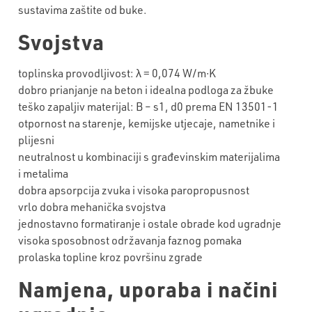
sustavima zaštite od buke.
Svojstva
toplinska provodljivost: λ = 0,074 W/m∙K
dobro prianjanje na beton i idealna podloga za žbuke
teško zapaljiv materijal: B – s1, d0 prema EN 13501-1
otpornost na starenje, kemijske utjecaje, nametnike i
plijesni
neutralnost u kombinaciji s građevinskim materijalima
i metalima
dobra apsorpcija zvuka i visoka paropropusnost
vrlo dobra mehanička svojstva
jednostavno formatiranje i ostale obrade kod ugradnje
visoka sposobnost održavanja faznog pomaka
prolaska topline kroz površinu zgrade
Namjena, uporaba i načini