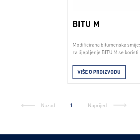
BITU M
Modificirana bitumenska smije
za lijepljenje BITU M se koristi
vruće lijepljenje hidroizolacijs
traka na cestovnim građevinam
VIŠE O PROIZVODU
Ugrađuje se podlijevanjem vru
mase ispod hidroizolacijske tr
Utrošak mase je u prosjeku
2
2kg/m
. Masa se priprema u
specijalnim kotlovima s
1
Nazad
Naprijed
miješalicom i indirektnim
zagrijavanjem. Zagrijavanje iz
250° C nije dozvoljeno, jer se j
snižava viskozitet smjese, pa 