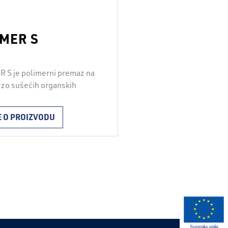
MER S
 S je polimerni premaz na
rzo sušećih organskih
a. Nanosi se valjkom.
nja ovisi o upojnosti
E O PROIZVODU
e i iznosi od 0,20 do 0,50
 Vrijeme sušenja ovisi o
ni nanosa i vremenskim
ma te iznosi od pola sata do
 sata. Upotreba: za
naciju metalnih, drvenih i
kih podloga prije polaganja
epivih traka …
Continued