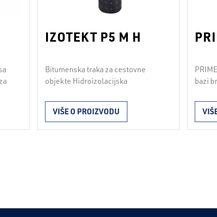
IZOTEKT P5 M H
PRI
sa
Bitumenska traka za cestovne
PRIMER
 za
objekte Hidroizolacijska
bazi b
kih
bitumenska traka IZOTEKT P5 M H
otapal
a.
se koristi za horizontalnu
Potroš
VIŠE O PROIZVODU
VIŠ
će
hidroizolaciju premosnih
podlog
2
ake.
cestovnih građevina. Ugrađuje se
L/m
.
na prethodno pripremljenu
deblji
podlogu s IBITOL-om potpunim
uvjeti
zavarivanjem donje površine trake
jednog
plinskim plamenikom ili
impreg
nad
lijepljenjem u vruću bitumensku
betons
ako
masu za lijepljenje BITU M. Traka
samolj
…
je s obje strane zaštićena finim