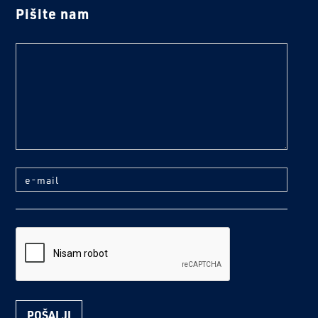
Pišite nam
text
e-mail
reCaptcha