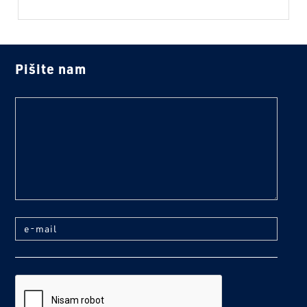
Pišite nam
text
e-mail
reCaptcha