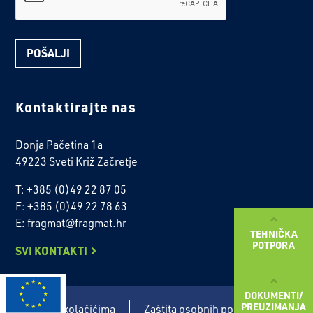
Kontaktirajte nas
Donja Pačetina 1a
49223 Sveti Križ Začretje
T: +385 (0)49 22 87 05
F: +385 (0)49 22 78 63
E: fragmat@fragmat.hr
TEHNIČKA
POTPORA
SVI KONTAKTI
DOKUMENTI/
PREUZIMANJA
Politika o kolačićima
Zaštita osobnih podataka