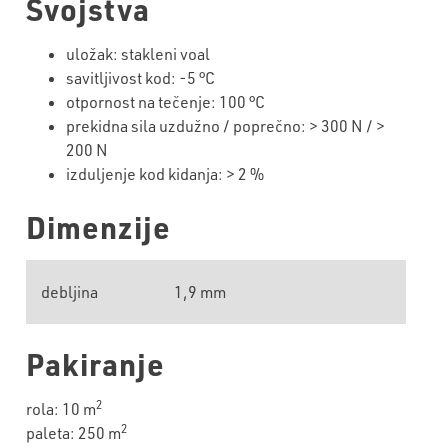
Svojstva
uložak: stakleni voal
savitljivost kod: -5 °C
otpornost na tečenje: 100 °C
prekidna sila uzdužno / poprečno: > 300 N / >
200 N
izduljenje kod kidanja: > 2 %
Dimenzije
debljina
1,9 mm
Pakiranje
2
rola: 10 m
2
paleta: 250 m