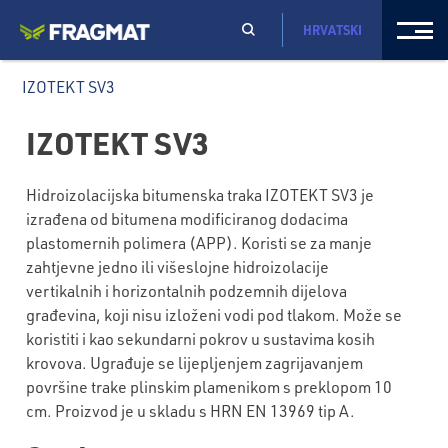
HRVATSKI
IZOTEKT SV3
IZOTEKT SV3
Hidroizolacijska bitumenska traka IZOTEKT SV3 je
izrađena od bitumena modificiranog dodacima
plastomernih polimera (APP). Koristi se za manje
zahtjevne jedno ili višeslojne hidroizolacije
vertikalnih i horizontalnih podzemnih dijelova
građevina, koji nisu izloženi vodi pod tlakom. Može se
koristiti i kao sekundarni pokrov u sustavima kosih
krovova. Ugrađuje se lijepljenjem zagrijavanjem
površine trake plinskim plamenikom s preklopom 10
cm. Proizvod je u skladu s HRN EN 13969 tip A.