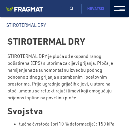
HRVATSKI
STIROTERMAL DRY
STIROTERMAL DRY
STIROTERMAL DRY je ploča od ekspandiranog
polistirena (EPS) s utorima za cijevi grijanja. Ploča je
namijenjena za suhomontažnu izvedbu podnog
odnosno zidnog grijanja u stambenim i poslovnim
prostorima. Prije ugradnje grijaćih cijevi, u utore na
ploči umetnu se reflektirajući limovi koji omogućuju
prijenos topline na površinu ploče.
Svojstva
tlačna čvrstoća (pri 10 % deformacije): 150 kPa