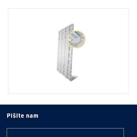
Pišite nam
text