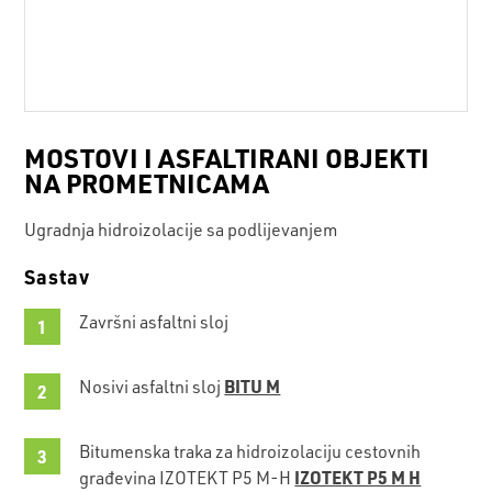
MOSTOVI I ASFALTIRANI OBJEKTI
NA PROMETNICAMA
Ugradnja hidroizolacije sa podlijevanjem
Sastav
Završni asfaltni sloj
BITU M
Nosivi asfaltni sloj
Bitumenska traka za hidroizolaciju cestovnih
IZOTEKT P5 M H
građevina IZOTEKT P5 M-H