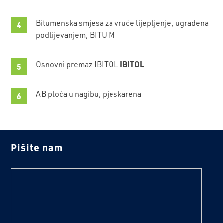
Bitumenska smjesa za vruće lijepljenje, ugrađena
podlijevanjem, BITU M
IBITOL
Osnovni premaz IBITOL
AB ploča u nagibu, pjeskarena
Pišite nam
text