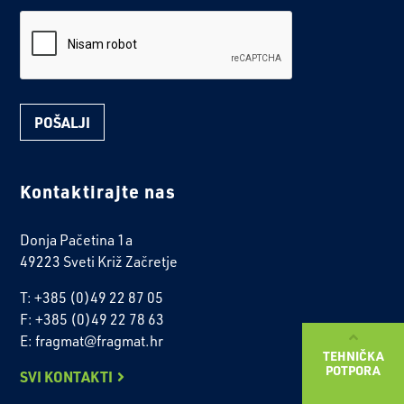
reCaptcha
Kontaktirajte nas
Donja Pačetina 1a
49223 Sveti Križ Začretje
T: +385 (0)49 22 87 05
F: +385 (0)49 22 78 63
E: fragmat@fragmat.hr
TEHNIČKA
POTPORA
SVI KONTAKTI