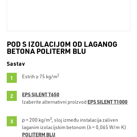
POD S IZOLACIJOM OD LAGANOG
BETONA POLITERM BLU
Sastav
2
Estrih ≥ 75 kg/m
EPS SILENT T650
EPS SILENT T1000
Izaberite alternativni proizvod
3
ρ = 200 kg/m
, sloj između instalacija zaliven
laganim izolacijskim betonom (λ = 0,065 W/m·K)
POLITERM BLU