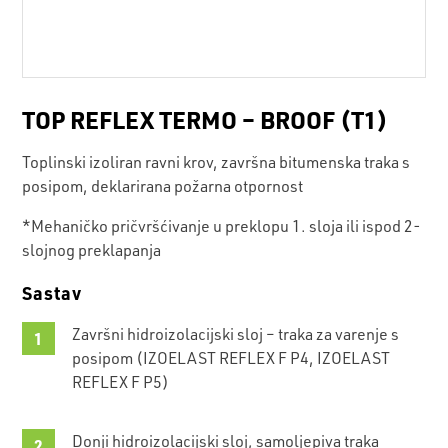
TOP REFLEX TERMO – BROOF (T1)
Toplinski izoliran ravni krov, završna bitumenska traka s
posipom, deklarirana požarna otpornost
*Mehaničko pričvršćivanje u preklopu 1. sloja ili ispod 2-
slojnog preklapanja
Sastav
Završni hidroizolacijski sloj – traka za varenje s
posipom (IZOELAST REFLEX F P4, IZOELAST
REFLEX F P5)
Donji hidroizolacijski sloj, samoljepiva traka