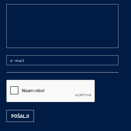
text
e-mail
reCaptcha