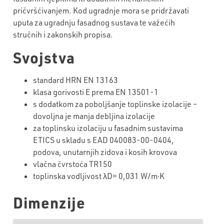
pričvršćivanjem. Kod ugradnje mora se pridržavati
uputa za ugradnju fasadnog sustava te važećih
stručnih i zakonskih propisa.
Svojstva
standard HRN EN 13163
klasa gorivosti E prema EN 13501-1
s dodatkom za poboljšanje toplinske izolacije –
dovoljna je manja debljina izolacije
za toplinsku izolaciju u fasadnim sustavima
ETICS u skladu s EAD 040083-00-0404,
podova, unutarnjih zidova i kosih krovova
vlačna čvrstoća TR150
toplinska vodljivost λD= 0,031 W/m∙K
Dimenzije