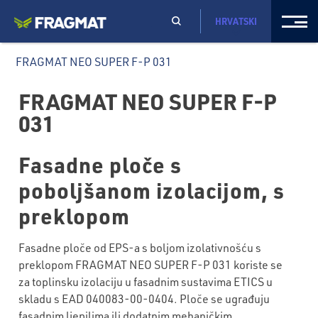
HRVATSKI
FRAGMAT NEO SUPER F-P 031
FRAGMAT NEO SUPER F-P
031
Fasadne ploče s
poboljšanom izolacijom, s
preklopom
Fasadne ploče od EPS-a s boljom izolativnošću s
preklopom FRAGMAT NEO SUPER F-P 031 koriste se
za toplinsku izolaciju u fasadnim sustavima ETICS u
skladu s EAD 040083-00-0404. Ploče se ugrađuju
fasadnim ljepilima ili dodatnim mehaničkim