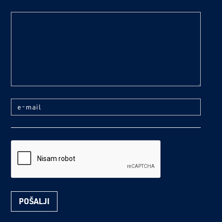
text
e-mail
reCaptcha