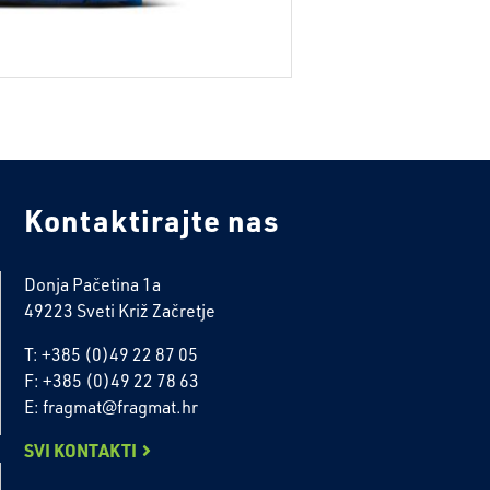
Kontaktirajte nas
Donja Pačetina 1a
49223 Sveti Križ Začretje
T: +385 (0)49 22 87 05
F: +385 (0)49 22 78 63
E: fragmat@fragmat.hr
SVI KONTAKTI