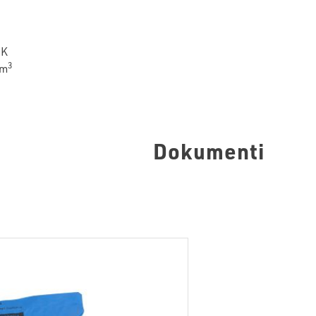
∙K
3
/m
Dokumenti