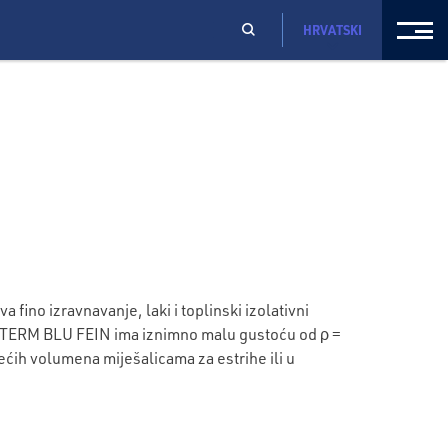
HRVATSKI
ino izravnavanje, laki i toplinski izolativni
POLITERM BLU FEIN ima iznimno malu gustoću od ρ =
većih volumena miješalicama za estrihe ili u