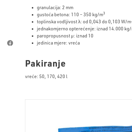
granulacija: 2 mm
3
gustoća betona: 110 – 350 kg/m
toplinska vodljivost λ: od 0,043 do 0,103 W/m
jednakomjerno opterećenje: iznad 14.000 kg
paropropusnost µ: iznad 10
jedinica mjere: vreća
Pakiranje
vreće: 50, 170, 420 l