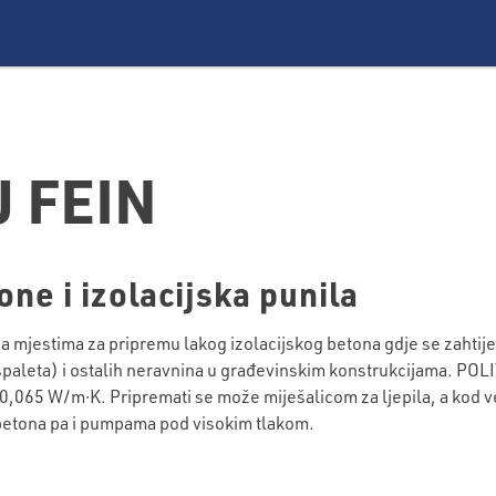
 FEIN
one i izolacijska punila
estima za pripremu lakog izolacijskog betona gdje se zahtijeva f
na (špaleta) i ostalih neravnina u građevinskim konstrukcijama. 
 ≥ 0,065 W/m∙K. Pripremati se može miješalicom za ljepila, a kod 
 betona pa i pumpama pod visokim tlakom.