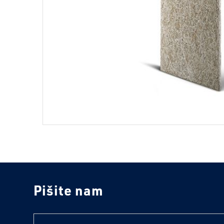
Pišite nam
text