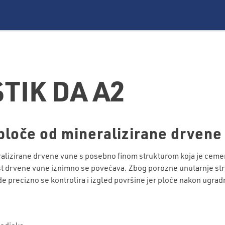
TIK DA A2
ploče od mineralizirane drvene
alizirane drvene vune s posebno finom strukturom koja je cem
 drvene vune iznimno se povećava. Zbog porozne unutarnje strukt
e precizno se kontrolira i izgled površine jer ploče nakon ugradnj