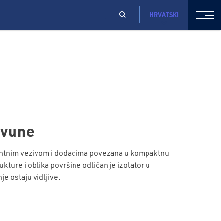
HRVATSKI
 vune
entnim vezivom i dodacima povezana u kompaktnu
ure i oblika površine odličan je izolator u
e ostaju vidljive.