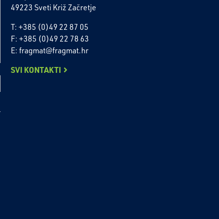
49223 Sveti Križ Začretje
T: +385 (0)49 22 87 05
F: +385 (0)49 22 78 63
E: fragmat@fragmat.hr
SVI KONTAKTI