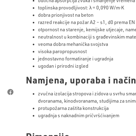
odlična apsorpcija zvuka i smanjenje vremena
toplinska provodljivost: λ = 0,090 W/m∙K
dobra prionjivost na beton
razred reakcije na požar A2 – s1, d0 prema E
otpornost na starenje, kemijske utjecaje, namet
neutralnost u kombinaciji s građevinskim mate
veoma dobra mehanička svojstva
visoka paropropusnost
jednostavno formatiranje i ugradnja
ugodan i prirodni izgled
Namjena, uporaba i način
zvučna izolacija stropova i zidova u svrhu s
dvoranama, kinodvoranama, studijima za snima
protupožarna zaštita konstrukcija
ugradnja s naknadnim pričvršćivanjem