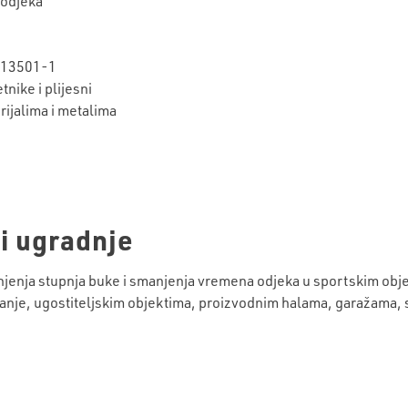
 odjeka
N 13501-1
nike i plijesni
rijalima i metalima
i ugradnje
manjenja stupnja buke i smanjenja vremena odjeka u sportskim o
nje, ugostiteljskim objektima, proizvodnim halama, garažama, 