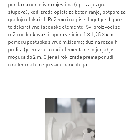
punila na nenosivim mjestima (npr. za jezgru
stupova), kod izrade oplata za betoniranje, potpora za
gradnju oluka i sl. Režemo i natpise, logotipe, figure
te dekorativne i scenske elemente. Svi proizvodi se
režu od blokova stiropora veličine 1 × 1,25 × 4 m
pomoću postupka s vrućim žicama; dužina rezanih
profila (prerez se uzduž elementa ne mijenja) je
moguća do 2 m. Cijena i rok izrade prema ponudi,
izrađeni na temelju skice naručitelja.