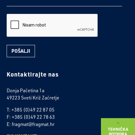
reCaptcha
Kontaktirajte nas
Donja Pačetina 1a
49223 Sveti Križ Začretje
T: +385 (0)49 22 87 05
F: +385 (0)49 22 78 63
E: fragmat@fragmat.hr
TEHNIČKA
POTPORA